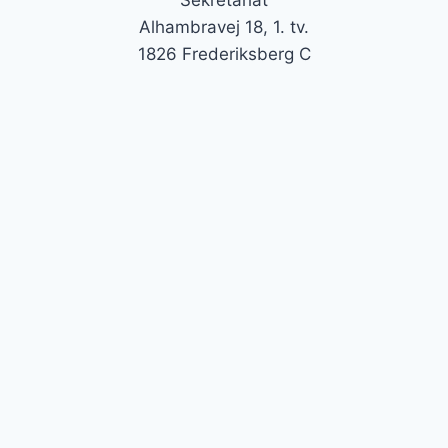
Sekretariat
Alhambravej 18, 1. tv.
1826 Frederiksberg C
TalentCamps
Toggle
Undervisning
child
Dansk
menu
Engelsk
Matematik
Aspirantgruppen
Kalender