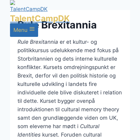
Skip
to
TalentCampDK
content
Rule Brexitannia
Menu
Rule Brexitannia
er et kultur- og
politikkursus udelukkende med fokus på
Storbritannien og dets interne kulturelle
konflikter. Kursets omdrejningspunkt er
Brexit, derfor vil den politisk historie og
kulturelle udvikling i landets fire
individuelle dele blive diskuteret i relation
til dette. Kurset bygger ovenpå
introduktionen til cultural memory
theory
samt den grundlæggende viden om UK,
som eleverne har mødt i
Cultural
Identities
kurset. Foruden cultural